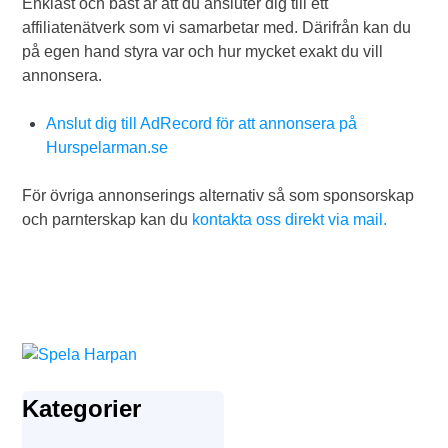
Enklast och bäst är att du ansluter dig till ett
affiliatenätverk som vi samarbetar med. Därifrån kan du
på egen hand styra var och hur mycket exakt du vill
annonsera.
Anslut dig till AdRecord för att annonsera på
Hurspelarman.se
För övriga annonserings alternativ så som sponsorskap
och parnterskap kan du
kontakta oss direkt via mail.
Kategorier