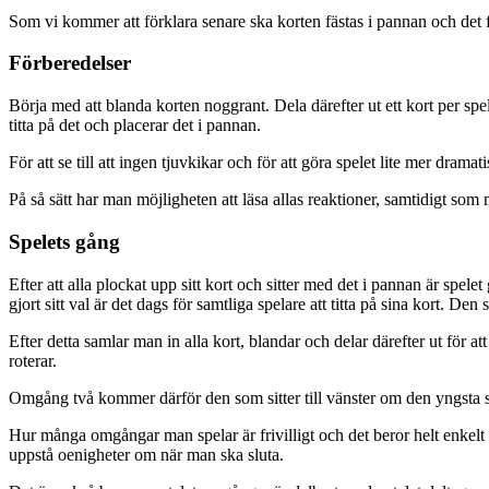
Som vi kommer att förklara senare ska korten fästas i pannan och det f
Förberedelser
Börja med att blanda korten noggrant. Dela därefter ut ett kort per spel
titta på det och placerar det i pannan.
För att se till att ingen tjuvkikar och för att göra spelet lite mer drama
På så sätt har man möjligheten att läsa allas reaktioner, samtidigt som 
Spelets gång
Efter att alla plockat upp sitt kort och sitter med det i pannan är spele
gjort sitt val är det dags för samtliga spelare att titta på sina kort. Den
Efter detta samlar man in alla kort, blandar och delar därefter ut för 
roterar.
Omgång två kommer därför den som sitter till vänster om den yngsta spe
Hur många omgångar man spelar är frivilligt och det beror helt enkelt
uppstå oenigheter om när man ska sluta.