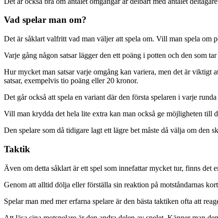
Det är också bra om antalet omgångar är delbart med antalet deltagare 
Vad spelar man om?
Det är såklart valfritt vad man väljer att spela om. Vill man spela o
Varje gång någon satsar lägger den ett poäng i potten och den som tar
Hur mycket man satsar varje omgång kan variera, men det är viktigt at
satsar, exempelvis tio poäng eller 20 kronor.
Det går också att spela en variant där den första spelaren i varje ru
Vill man krydda det hela lite extra kan man också ge möjligheten till
Den spelare som då tidigare lagt ett lägre bet måste då välja om den sk
Taktik
Även om detta såklart är ett spel som innefattar mycket tur, finns det en
Genom att alltid dölja eller förställa sin reaktion på motståndarnas ko
Spelar man med mer erfarna spelare är den bästa taktiken ofta att reage
Att läsa sina motspelare är den andra delen av spelet. Känner man dem 