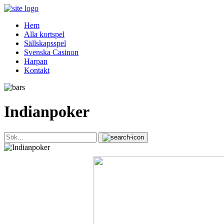
Skip
to
Hem
content
Alla kortspel
Sällskapsspel
Svenska Casinon
Harpan
Kontakt
Indianpoker