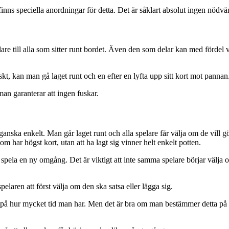
inns speciella anordningar för detta. Det är såklart absolut ingen nödv
are till alla som sitter runt bordet. Även den som delar kan med fördel v
tiskt, kan man gå laget runt och en efter en lyfta upp sitt kort mot pannan
man garanterar att ingen fuskar.
t ganska enkelt. Man går laget runt och alla spelare får välja om de vill gö
 som har högst kort, utan att ha lagt sig vinner helt enkelt potten.
att spela en ny omgång. Det är viktigt att inte samma spelare börjar välja
laren att först välja om den ska satsa eller lägga sig.
 på hur mycket tid man har. Men det är bra om man bestämmer detta på f