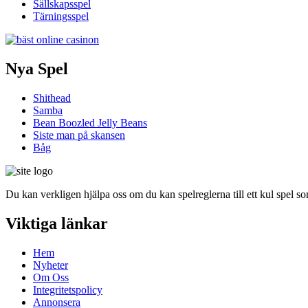
Sällskapsspel
Tärningsspel
Nya Spel
Shithead
Samba
Bean Boozled Jelly Beans
Siste man på skansen
Båg
Du kan verkligen hjälpa oss om du kan spelreglerna till ett kul spel som
Viktiga länkar
Hem
Nyheter
Om Oss
Integritetspolicy
Annonsera