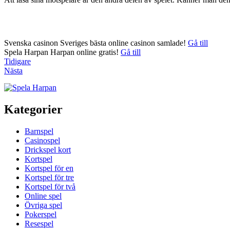
Svenska casinon
Sveriges bästa online casinon samlade!
Gå till
Spela Harpan
Harpan online gratis!
Gå till
Inläggsnavigering
Tidigare
Nästa
Kategorier
Barnspel
Casinospel
Drickspel kort
Kortspel
Kortspel för en
Kortspel för tre
Kortspel för två
Online spel
Övriga spel
Pokerspel
Resespel