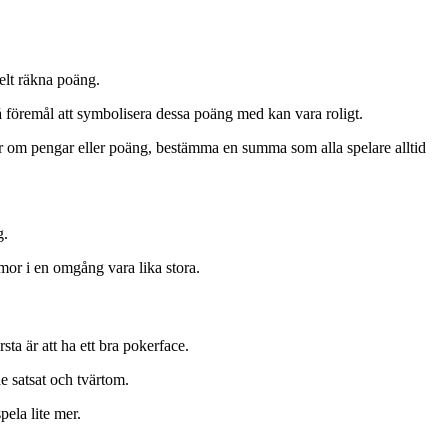
elt räkna poäng.
å föremål att symbolisera dessa poäng med kan vara roligt.
lar om pengar eller poäng, bestämma en summa som alla spelare alltid
g.
mmor i en omgång vara lika stora.
sta är att ha ett bra pokerface.
de satsat och tvärtom.
pela lite mer.