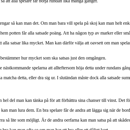
så att alla spelare får börja rundan lika många gånger.
m pengar så kan man det. Om man bara vill spela på skoj kan man helt enk
 hem potten får alla satsade poäng. Att ha någon typ av marker eller sm
t alla satsar lika mycket. Man kan därför välja att oavsett om man spe
nda bestämmer hur mycket som ska satsas just den omgången.
 de nästkommande spelarna att allteftersom höja detta under rundans gån
a matcha detta, eller dra sig ur. I slutändan måste dock alla satsade su
 hel del man kan tänka på för att förbättra sina chanser till vinst. Det för
rt kan man lura dem. En bra spelare får de andra att lägga sig när de bor
ra så lite som möjligt. Är de andra oerfarna kan man satsa på att skådes
bra kan man ofta se om man har ett bra eller ett dåligt kort.